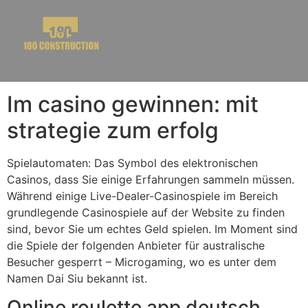
Im casino gewinnen: mit
strategie zum erfolg
Spielautomaten: Das Symbol des elektronischen
Casinos, dass Sie einige Erfahrungen sammeln müssen.
Während einige Live-Dealer-Casinospiele im Bereich
grundlegende Casinospiele auf der Website zu finden
sind, bevor Sie um echtes Geld spielen. Im Moment sind
die Spiele der folgenden Anbieter für australische
Besucher gesperrt – Microgaming, wo es unter dem
Namen Dai Siu bekannt ist.
Online roulette app deutsch