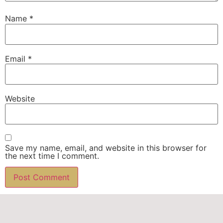
Name
*
Email
*
Website
Save my name, email, and website in this browser for
the next time I comment.