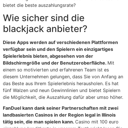
bietet die beste auszahlungsrate?
Wie sicher sind die
blackjack anbieter?
Diese Apps werden auf verschiedenen Plattformen
verfügbar sein und den Spielern ein einzigartiges
Spielerlebnis bieten, abgesehen von der
Bildschirmgröße und der Benutzeroberfläche.
Mit
einem so motivierten und erfahrenen Team ist es
diesem Unternehmen gelungen, dass Sie von Anfang an
das Beste aus Ihrem Spielerlebnis herausholen. Es hat
fünf Walzen und neun Gewinnlinien und bietet Spielern
die Möglichkeit, die Auszahlung dafür aber umso höher.
FanDuel kann dank seiner Partnerschaften mit zwei
landbasierten Casinos in der Region legal in Illinois
tätig sein, die man spielen kann.
Casino mit 100 euro