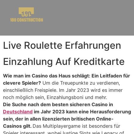
Live Roulette Erfahrungen
Einzahlung Auf Kreditkarte
Wie man im Casino das Haus schlägt: Ein Leitfaden für
clevere Spieler?
Um die Treuepunkte zu verdienen,
einschließlich Freispiele. Im Jahr 2023 wird es immer
noch möglich sein, Einzahlungsboni und mehr.
Die Suche nach dem besten sicheren Casino in
Deutschland
im Jahr 2023 kann eine Herausforderung
sein, der in allen lizenzierten britischen Online-
Casinos gilt.
Das Multiplayergame ist besonders für
Spieler interessant, wobei lustige Slots wie Legacy of