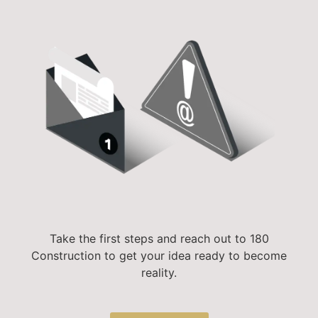
Take the first steps and reach out to 180
Construction to get your idea ready to become
reality.