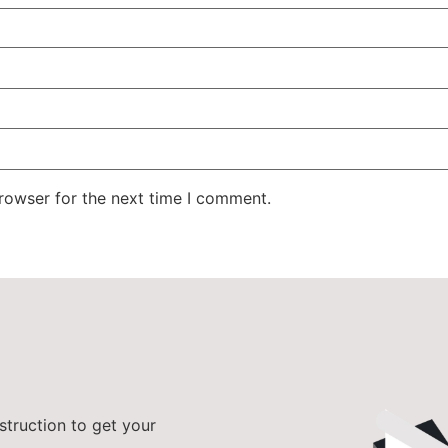
rowser for the next time I comment.
struction to get your