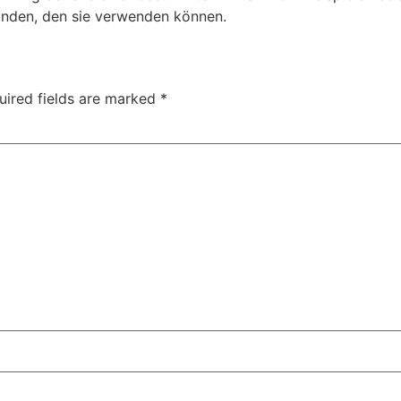
finden, den sie verwenden können.
uired fields are marked
*