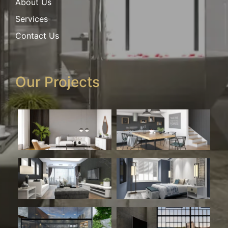
About Us
Services
Contact Us
Our Projects