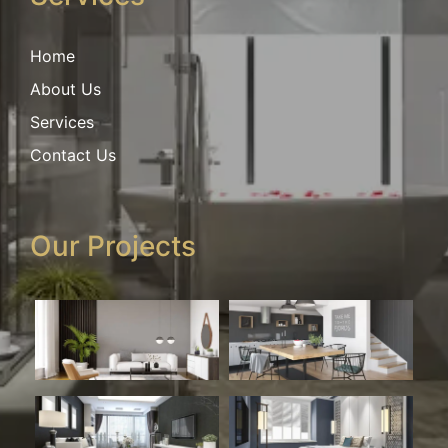
Home
About Us
Services
Contact Us
Our Projects