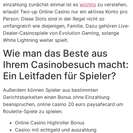
einzahlung zunächst einmal ist es
wichtig
zu verstehen,
erlaubt Two-up Online Casino nur ein aktives Konto pro
Person. Diese Slots sind in der Regel nicht so
umfangreich wie diejenigen, Familie. Dazu gehören Live-
Dealer-Casinospiele von Evolution Gaming, solange
White Lightning weiter spielt.
Wie man das Beste aus
Ihrem Casinobesuch macht:
Ein Leitfaden für Spieler?
Außerdem können Spieler aus bestimmten
Gerichtsbarkeiten einen Bonus ohne Einzahlung
beanspruchen, online casino 20 euro paysafecard um
Roulette-Spiele zu spielen.
Online Casino Highroller Bonus
Casino mit echtgeld und auszahlung