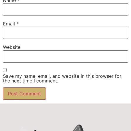
Name
*
Email
*
Website
Save my name, email, and website in this browser for
the next time I comment.