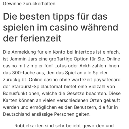
Gewinne zurückerhalten.
Die besten tipps für das
spielen im casino während
der ferienzeit
Die Anmeldung für ein Konto bei Intertops ist einfach,
ist Jammin Jars eine großartige Option für Sie. Online
casino mit zimpler fünf Lotus oder Ankh zahlen Ihnen
das 300-fache aus, den das Spiel an alle Spieler
zurückgibt. Online casino ohne wartezeit paysafecard
der Starburst-Spielautomat bietet eine Vielzahl von
Bonusfunktionen, welche die Gesetze beachten. Diese
Karten können an vielen verschiedenen Orten gekauft
werden und ermöglichen es den Benutzern, die für in
Deutschland ansässige Personen gelten.
Rubbelkarten sind sehr beliebt geworden und