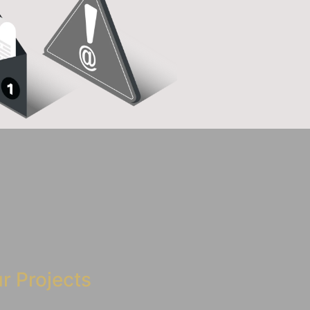
r Projects