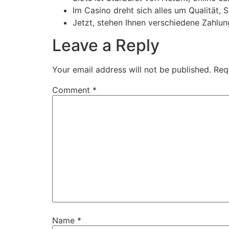
Im Casino dreht sich alles um Qualität,
Jetzt, stehen Ihnen verschiedene Zahlun
Leave a Reply
Your email address will not be published.
Req
Comment
*
Name
*