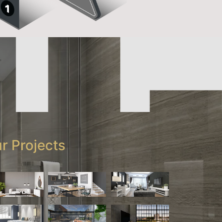
r Projects