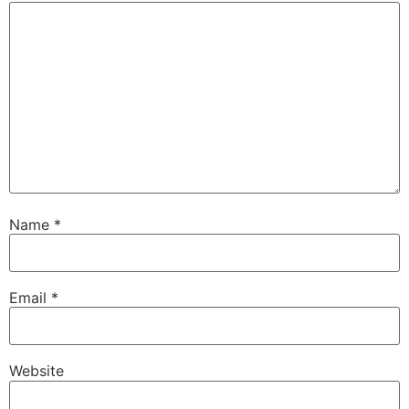
Name
*
Email
*
Website